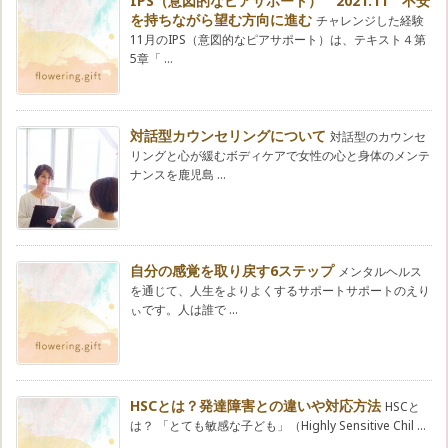
IPS（意図的なピアサポート） 2021.11 不安
を持ちながら望む方向に進む
チャレンジした経験
11月のIPS（意図的なピアサポート）は、テキスト４第
5章「 ...
対話型カウンセリングについて
対話型のカウンセ
リングと心が緩むボディケアで女性の心と身体のメンテ
ナンスを鹿児島 ...
自分の感覚を取り戻す6ステップ
メンタルヘルス
を通じて、人生をよりよくするサポートサポートのえり
ぃです。人は誰で ...
HSCとは？発達障害との違いや対応方法
HSCと
は？ 「とても敏感な子ども」（Highly Sensitive Chil ...