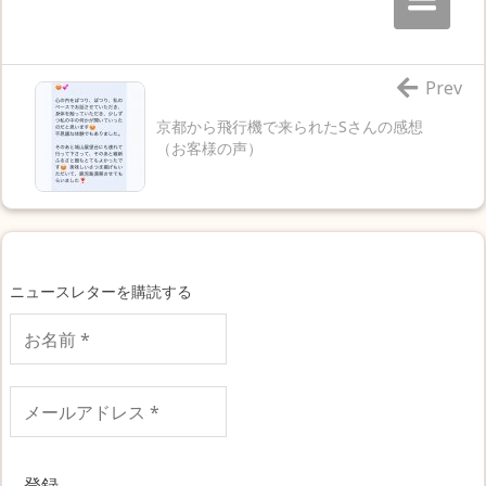
Prev
京都から飛行機で来られたSさんの感想
（お客様の声）
ニュースレターを購読する
お
名
前
*
メ
ー
ル
ア