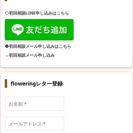
◇初回相談LINE申し込みはこちら
◆初回相談メール申し込みはこちら
→初回相談メール申し込み
floweringレター登録
お
名
前
*
メ
ー
ル