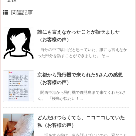
ド
レ
関連記事
ス
*
誰にも言えなかったことが話せました
（お客様の声）
自分の中で駄目だと思っていた、誰にも言えなか
った部分を話すことができました。 そ ...
京都から飛行機で来られたSさんの感想
（お客様の声）
関西空港から飛行機で鹿児島まで来てくれたSさ
ん。 「桜島が観たい！ ...
どんだけつらくても、ニコニコしていた
私（お客様の声）
話をする前は、何を話せばいいのか、変なこと