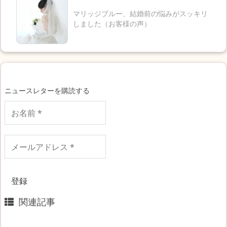
マリッジブルー、結婚前の悩みがスッキリ
しました（お客様の声）
ニュースレターを購読する
お
名
前
*
メ
ー
ル
ア
ド
レ
関連記事
ス
*