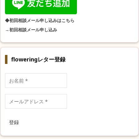
◆初回相談メール申し込みはこちら
→初回相談メール申し込み
floweringレター登録
お
名
前
*
メ
ー
ル
ア
ド
レ
ス