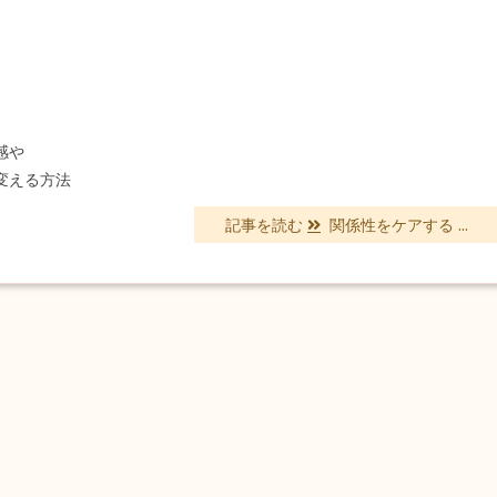
」
感や
変える方法
記事を読む
関係性をケアする ...