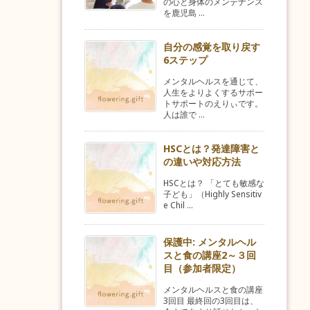
の心と身体のメンテナンス
を鹿児島 ...
自分の感覚を取り戻す
6ステップ
メンタルヘルスを通じて、
人生をよりよくするサポー
トサポートのえりぃです。
人は誰で ...
HSCとは？発達障害と
の違いや対応方法
HSCとは？ 「とても敏感な
子ども」（Highly Sensitiv
e Chil ...
保護中: メンタルヘル
スと食の講座2～３回
目（参加者限定）
メンタルヘルスと食の講座
3回目 最終回の3回目は、