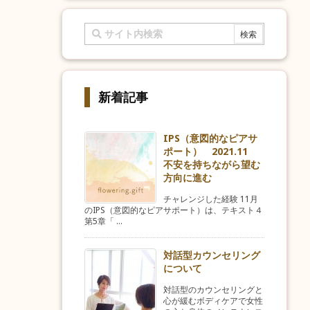
新着記事
IPS（意図的なピアサ
ポート） 2021.11
不安を持ちながら望む
方向に進む
チャレンジした経験 11月
のIPS（意図的なピアサポート）は、テキスト４
第5章「 ...
対話型カウンセリング
について
対話型のカウンセリングと
心が緩むボディケアで女性