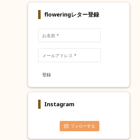
floweringレター登録
お
名
前
*
メ
ー
ル
ア
ド
レ
ス
*
Instagram
フォローする