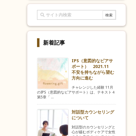
新着記事
IPS（意図的なピアサ
ポート） 2021.11
不安を持ちながら望む
方向に進む
チャレンジした経験 11月
のIPS（意図的なピアサポート）は、テキスト４
第5章「 ...
対話型カウンセリング
について
対話型のカウンセリングと
心が緩むボディケアで女性