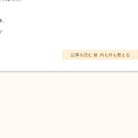
事。
が
記事を読む
内も外も整える