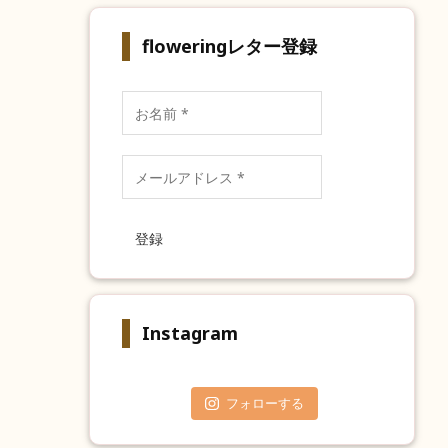
floweringレター登録
お
名
前
*
メ
ー
ル
ア
ド
レ
ス
*
Instagram
フォローする