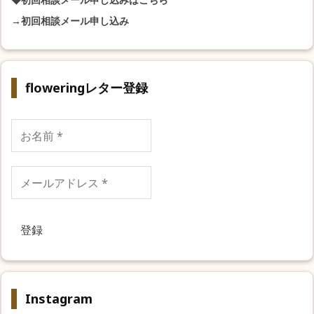
→初回相談メール申し込み
floweringレター登録
お
名
前
*
メ
ー
ル
ア
ド
レ
ス
*
Instagram