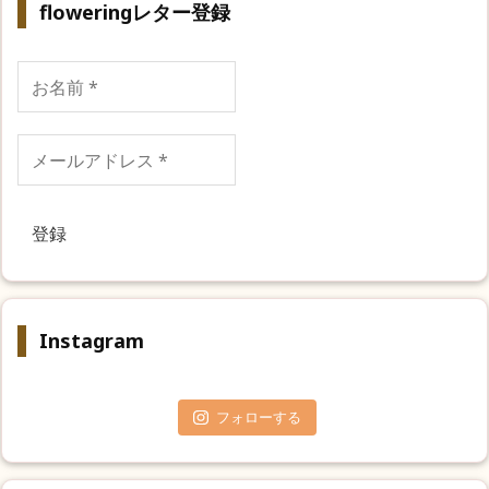
floweringレター登録
お
名
前
*
メ
ー
ル
ア
ド
レ
ス
*
Instagram
フォローする