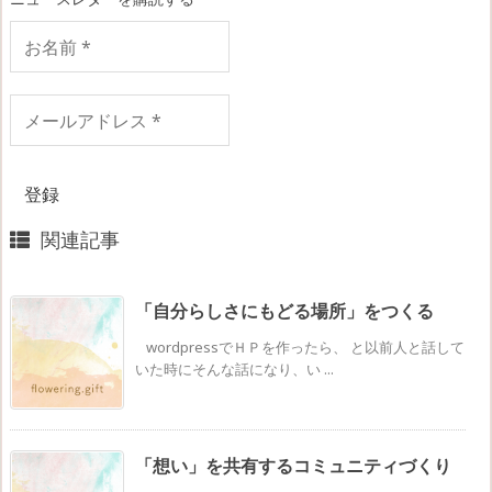
お
名
前
*
メ
ー
ル
ア
ド
レ
関連記事
ス
*
「自分らしさにもどる場所」をつくる
wordpressでＨＰを作ったら、 と以前人と話して
いた時にそんな話になり、い ...
「想い」を共有するコミュニティづくり